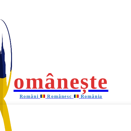
omânește
Români
Românesc
România