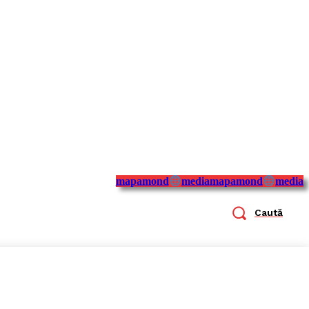
mapamond
media
mapamond
media
Caută